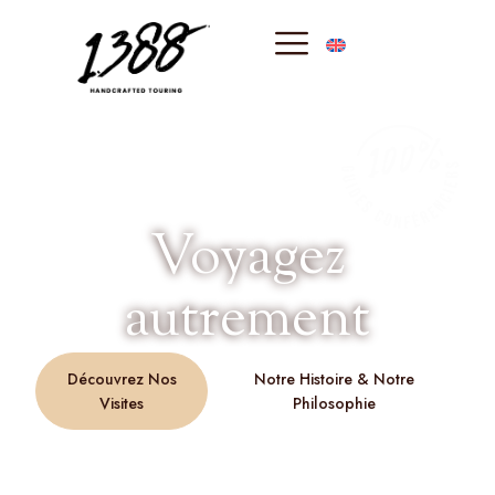
principal
1388
Visites privées avec guide sur la Côte d’Azur
Voyagez
autrement
Découvrez Nos
Notre Histoire & Notre
Visites
Philosophie