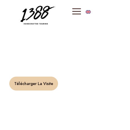
principal
Monet en Italie
« La couleur est mon obsession quotidienne, mon
métier et mon tourment. » –
Claude Monet
Télécharger La Visite