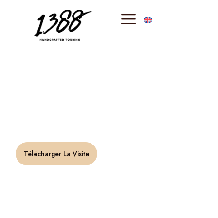
principal
Voyage
architectural
« Certains fantômes sont si discrets que l'on
remarque à peine leur présence. » –
Bruce Mcgill
Télécharger La Visite